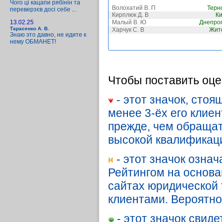
Чого ці кацапи рябінін та
Волохатий В. П
Терн
переверзєв досі себе ...
Кирплюк Д. В
К
13.02.25
Малый В. Ю
Днепро
Тарасенко А. В.
Харчук С. В
Жит
Знаю это давно, не идите к
нему ОБМАНЕТ!
Чтобы поставить оце
- этот значок, стоя
менее 3-ёх его клие
прежде, чем обращать
высокой квалификац
- этот значок озна
Рейтингом на основа
сайтах юридической т
клиентами. Вероятн
- этот значок свиде