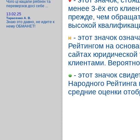
- этот значок, стоя
Чого ці кацапи рябінін та
переверзєв досі себе ...
менее 3-ёх его клие
13.02.25
прежде, чем обращать
Тарасенко А. В.
Знаю это давно, не идите к
высокой квалификац
нему ОБМАНЕТ!
- этот значок озна
Рейтингом на основа
сайтах юридической т
клиентами. Вероятн
- этот значок свиде
Народного Рейтинга п
средние оценки отоб