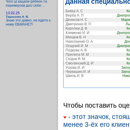
Данная специально
Чого ці кацапи рябінін та
переверзєв досі себе ...
Бевза А. С
К
13.02.25
Верба А. П
Днепро
Тарасенко А. В.
Денисов Н. С
Мари
Знаю это давно, не идите к
Дмитренко В. П
Ль
нему ОБМАНЕТ!
Кирплюк Д. В
К
Клименко И. И
Днепро
Миндов В. Н
К
Николаенко О. А
До
Осадчий И. М
Днепро
Подкова А. В
К
Прилипа М. М
К
Сеїдов Я. М
К
Смолинский Д. И
К
Ускова И. И
Запо
Черкашин И. И
Запо
Шкиль И. В
Ник
Чтобы поставить оце
- этот значок, стоя
менее 3-ёх его клие