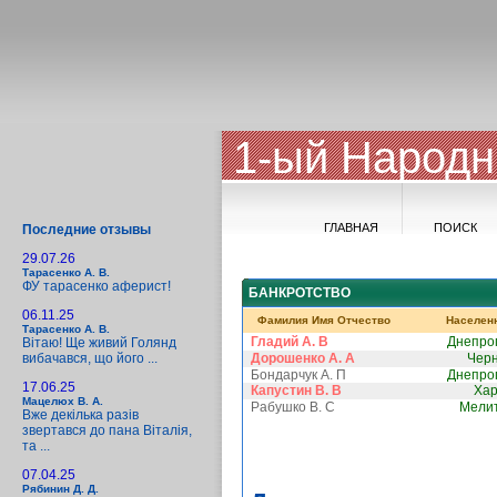
1-ый Народн
ГЛАВНАЯ
ПОИСК
Последние отзывы
29.07.26
Тарасенко А. В.
ФУ тарасенко аферист!
БАНКРОТСТВО
06.11.25
Фамилия Имя Отчество
Населен
Тарасенко А. В.
Гладий А. В
Днепро
Вітаю! Ще живий Голянд
вибачався, що його ...
Дорошенко А. А
Чер
Бондарчук А. П
Днепро
17.06.25
Капустин В. В
Хар
Мацелюх В. А.
Рабушко В. С
Мели
Вже декілька разів
звертався до пана Віталія,
та ...
07.04.25
Рябинин Д. Д.