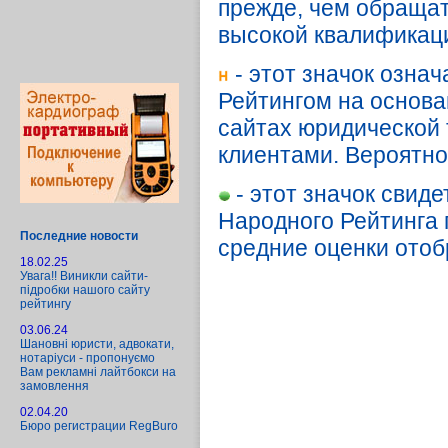
прежде, чем обращать
высокой квалификац
- этот значок озна
Рейтингом на основа
сайтах юридической т
клиентами. Вероятн
- этот значок свиде
Народного Рейтинга п
Последние новости
средние оценки отоб
18.02.25
Увага!! Виникли сайти-
підробки нашого сайту
рейтингу
03.06.24
Шановні юристи, адвокати,
нотаріуси - пропонуємо
Вам рекламні лайтбокси на
замовлення
02.04.20
Бюро регистрации RegBuro